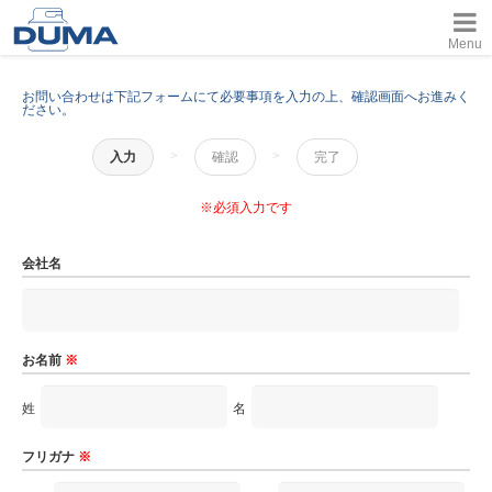
Menu
お問い合わせは下記フォームにて必要事項を入力の上、確認画面へお進みく
ださい。
>
>
入力
確認
完了
※必須入力です
会社名
お名前
※
姓
名
フリガナ
※