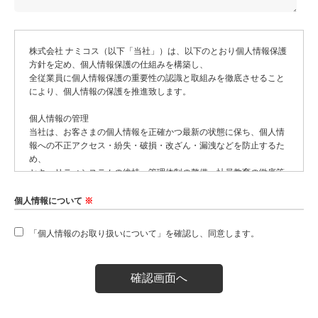
株式会社 ナミコス（以下「当社」）は、以下のとおり個人情報保護
方針を定め、個人情報保護の仕組みを構築し、
全従業員に個人情報保護の重要性の認識と取組みを徹底させること
により、個人情報の保護を推進致します。
個人情報の管理
当社は、お客さまの個人情報を正確かつ最新の状態に保ち、個人情
報への不正アクセス・紛失・破損・改ざん・漏洩などを防止するた
め、
セキュリティシステムの維持・管理体制の整備・社員教育の徹底等
の必要な措置を講じ、安全対策を実施し個人情報の厳重な管理を行
ないます。
個人情報について
※
個人情報の利用目的
お客さまからお預かりした個人情報は、当社からのご連絡や業務の
「個人情報のお取り扱いについて」を確認し、同意します。
ご案内やご質問に対する回答として、電子メールや資料のご送付に
利用いたします。
個人情報の第三者への開示・提供の禁止
当社は、お客さまよりお預かりした個人情報を適切に管理し、次の
いずれかに該当する場合を除き、個人情報を第三者に開示いたしま
せん。