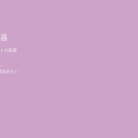
容器
トの容器
。
用頂きたい