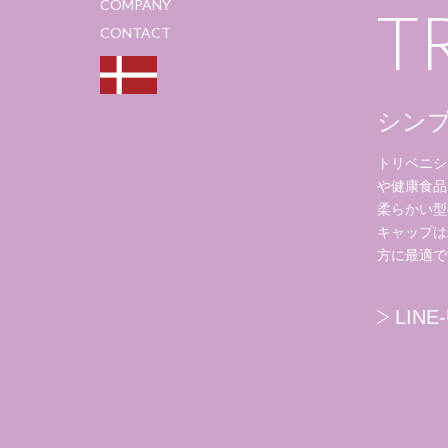
COMPANY
T
CONTACT
シン
トリベニシ
や健康食品
柔らかい型
キャップは
方に最適で
LINE