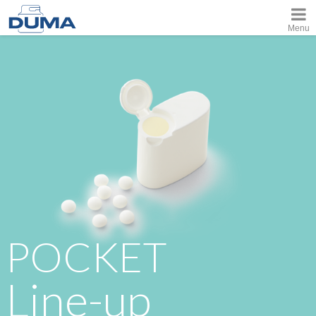
Menu
POCKET
Line-up