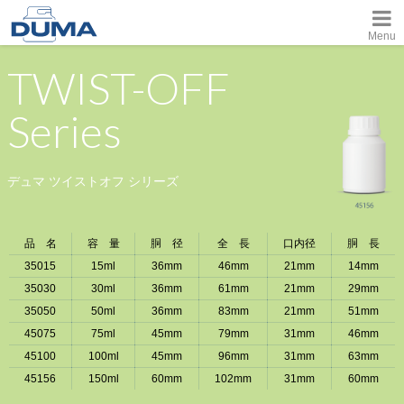
Menu
TWIST-OFF
Series
デュマ ツイストオフ シリーズ
品 名
容 量
胴 径
全 長
口内径
胴 長
35015
15ml
36mm
46mm
21mm
14mm
35030
30ml
36mm
61mm
21mm
29mm
35050
50ml
36mm
83mm
21mm
51mm
45075
75ml
45mm
79mm
31mm
46mm
45100
100ml
45mm
96mm
31mm
63mm
45156
150ml
60mm
102mm
31mm
60mm